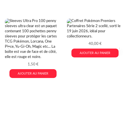
40,00
€
AJOUTER AU PANIER
1,50
€
AJOUTER AU PANIER
Pokémon Disney Lorcana TCG MissPlayBros: le paradis
des TCG. Tous les produits du JCC Pokémon et du JCC
Disney Lorcana au meilleur prix.
Pokémon TCG
et
Disney
Lorcana
TCG sont sur miss play bros. missplaybro c’est le
lieu de recontre des passionnés des jeux de cartes à