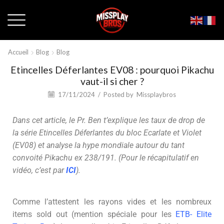
Accueil
Blog
Blog
Etincelles Déferlantes EV08 : pourquoi Pikachu
vaut-il si cher ?
17/11/2024
/
Posted by
Missplaybros
Dans cet article, le Pr. Ben t’explique les taux de drop de
la série Etincelles Déferlantes du bloc Ecarlate et Violet
(EV08) et analyse la hype mondiale autour du tant
convoité Pikachu ex 238/191. (Pour le récapitulatif en
vidéo, c’est par
ICI
).
Comme l’attestent les rayons vides et les nombreux
items sold out (mention spéciale pour les
ETB- Elite