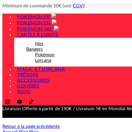
Minimum de commande 10€ (voir
CGV
)!
POKEMON FR
POKEMON EN
POKEMON JAP
CARTES À L’UNITÉ
Nos
Bangers
Pokémon
Lorcana
MAGIC ET LORCANA
TRÉSORS
ACCESSOIRES
GOODIES
BLOG
Livraison Offerte à partir de 190€ / Livraison 5€ en Mondial Re
Retour à la page précédente
Accueil
Blog
Blog