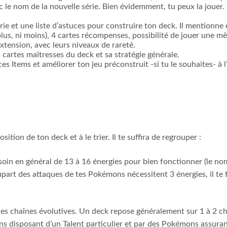
 le nom de la nouvelle série. Bien évidemment, tu peux la jouer.
rie et une liste d’astuces pour construire ton deck. Il mentionne
 plus, ni moins), 4 cartes récompenses, possibilité de jouer une 
extension, avec leurs niveaux de rareté.
 cartes maîtresses du deck et sa stratégie générale.
s Items et améliorer ton jeu préconstruit -si tu le souhaites- à 
ition de ton deck et à le trier. Il te suffira de regrouper :
esoin en général de 13 à 16 énergies pour bien fonctionner (le n
part des attaques de tes Pokémons nécessitent 3 énergies, il te 
les chaînes évolutives. Un deck repose généralement sur 1 à 2 c
ons disposant d’un Talent particulier et par des Pokémons assura