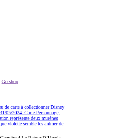
Go shop
hapitre 4 Le Retour D’Ursula