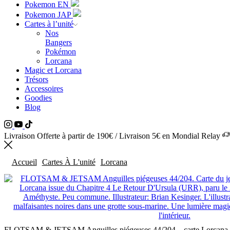
Pokemon EN
Pokemon JAP
Cartes à l’unité
Nos
Bangers
Pokémon
Lorcana
Magic et Lorcana
Trésors
Accessoires
Goodies
Blog
Livraison Offerte à partir de 190€ / Livraison 5€ en Mondial Relay
Accueil
Cartes À L'unité
Lorcana
FLOTSAM & JETSAM Anguilles piégeuses 44/204 – carte Lorcana C