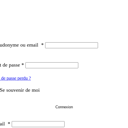
eudonyme ou email
*
 de passe
*
 de passe perdu ?
Se souvenir de moi
Connexion
ail
*