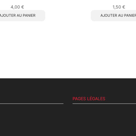
4,00
€
1,50
€
AJOUTER AU PANIER
AJOUTER AU PANIE
PAGES LÉGALES
C.G.V
Mentions légales
Politique de confidentialité