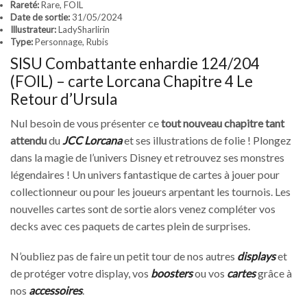
Rareté:
Rare, FOIL
Date de sortie:
31/05/2024
Illustrateur:
LadySharlirin
Type:
Personnage, Rubis
SISU Combattante enhardie 124/204
(FOIL) – carte Lorcana Chapitre 4 Le
Retour d’Ursula
Nul besoin de vous présenter ce
tout nouveau chapitre tant
attendu
du
JCC Lorcana
et ses illustrations de folie ! Plongez
dans la magie de l’univers Disney et retrouvez ses monstres
légendaires ! Un univers fantastique de cartes à jouer pour
collectionneur ou pour les joueurs arpentant les tournois. Les
nouvelles cartes sont de sortie alors venez compléter vos
decks avec ces paquets de cartes plein de surprises.
N’oubliez pas de faire un petit tour de nos autres
displays
et
de protéger votre display, vos
boosters
ou vos
cartes
grâce à
nos
accessoires
.