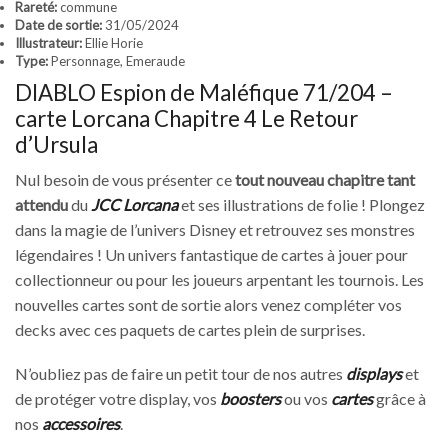
Rareté:
commune
Date de sortie:
31/05/2024
Illustrateur:
Ellie Horie
Type:
Personnage, Emeraude
DIABLO Espion de Maléfique 71/204 –
carte Lorcana Chapitre 4 Le Retour
d’Ursula
Nul besoin de vous présenter ce
tout nouveau chapitre tant
attendu
du
JCC Lorcana
et ses illustrations de folie ! Plongez
dans la magie de l’univers Disney et retrouvez ses monstres
légendaires ! Un univers fantastique de cartes à jouer pour
collectionneur ou pour les joueurs arpentant les tournois. Les
nouvelles cartes sont de sortie alors venez compléter vos
decks avec ces paquets de cartes plein de surprises.
N’oubliez pas de faire un petit tour de nos autres
displays
et
de protéger votre display, vos
boosters
ou vos
cartes
grâce à
nos
accessoires
.