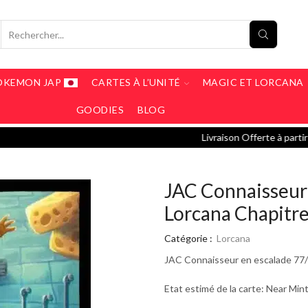
OKEMON JAP
CARTES À L’UNITÉ
MAGIC ET LORCANA
GOODIES
BLOG
Livraison Offerte à partir de 190€ / Livraison 5€ en Mon
JAC Connaisseur 
Lorcana Chapitre
Catégorie :
Lorcana
JAC Connaisseur en escalade 77/2
Etat estimé de la carte: Near Min