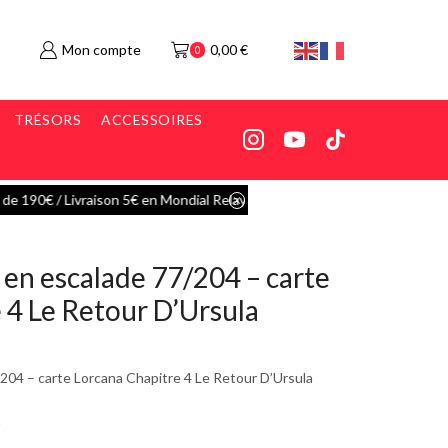
Mon compte
0,00
€
0
TRÉSORS
ACCESSOIRES
dial Relay
Go shop
en escalade 77/204 – carte
 4 Le Retour D’Ursula
04 – carte Lorcana Chapitre 4 Le Retour D’Ursula
t