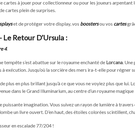
 cartes à jouer pour collectionneur ou pour les joueurs arpentant l
e cartes plein de surprises.
splays
et de protéger votre display, vos
boosters
ou vos
cartes
grâ
 Le Retour D’Ursula :
re 4
.
ne tempête s’est abattue sur le royaume enchanté de
Lorcana
. Une
s à exécution. Jusqu’où la sorcière des mers ira-t-elle pour régner s
e plus en plus brillant jusqu’à ce que vous ne voyiez plus que lui. 
nvenue dans le Grand Illuminarium, au centre d’un royaume magique
re puissante imagination. Vous suivez un rayon de lumière à traver
be un livre ouvert. D’en haut, des étoiles colorées scintillent, c
sseur en escalade 77/204 !