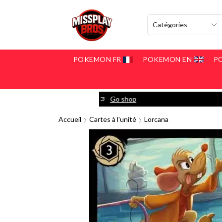
POKEMON FR
POKEMON EN
P
y
Go shop
Accueil
Cartes à l'unité
Lorcana