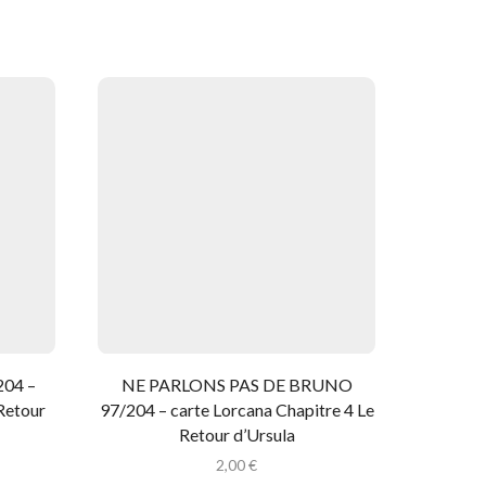
204 –
NE PARLONS PAS DE BRUNO
LA D
 Retour
97/204 – carte Lorcana Chapitre 4 Le
DROITE
Retour d’Ursula
Chapi
2,00
€