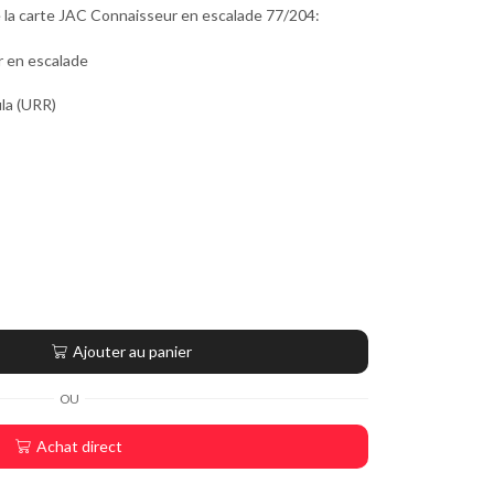
e la carte JAC Connaisseur en escalade 77/204:
 en escalade
ula (URR)
Ajouter au panier
OU
Achat direct