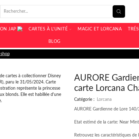
ON JAP
CARTES À L’UNITÉ
MAGIC ET LORCANA
TRÉ
BLOG
Livraison Offerte à partir de 19
AURORE Gardien
carte Lorcana Ch
Catégorie :
Lorcana
AURORE Gardienne de Lore 140/20
Etat estimé de la carte: Near Mint
Retrouvez les caractéristiques d