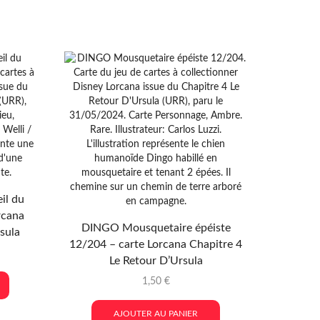
il du
TUK T
rcana
127/204 
DINGO Mousquetaire épéiste
sula
12/204 – carte Lorcana Chapitre 4
Le Retour D’Ursula
1,50
€
AJOUTER AU PANIER