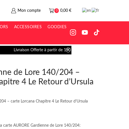
Mon compte
0,00
€
0
SORS
ACCESSOIRES
GOODIES
0€ / Livraison 5€ en Mondial Relay
Go shop
ne de Lore 140/204 –
apitre 4 Le Retour d’Ursula
4 – carte Lorcana Chapitre 4 Le Retour d’Ursula
e la carte AURORE Gardienne de Lore 140/204: