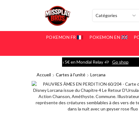
POKEMON FR
POKEMON EN
P
dial Relay
Go shop
Accueil
Cartes à l'unité
Lorcana