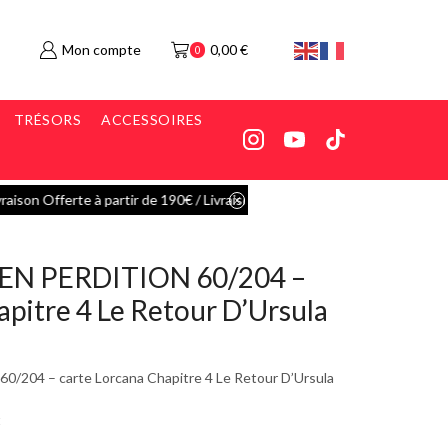
Mon compte
0,00
€
0
TRÉSORS
ACCESSOIRES
5€ en Mondial Relay
Go shop
EN PERDITION 60/204 –
apitre 4 Le Retour D’Ursula
04 – carte Lorcana Chapitre 4 Le Retour D’Ursula
t