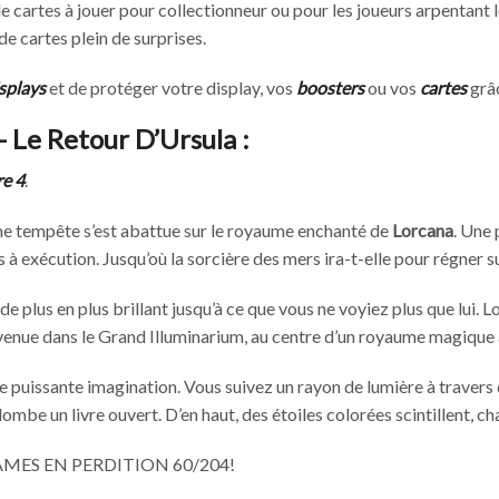
 cartes à jouer pour collectionneur ou pour les joueurs arpentant l
e cartes plein de surprises.
splays
et de protéger votre display, vos
boosters
ou vos
cartes
grâ
 Le Retour D’Ursula :
re 4
.
ne tempête s’est abattue sur le royaume enchanté de
Lorcana
. Une
s à exécution. Jusqu’où la sorcière des mers ira-t-elle pour régner s
e plus en plus brillant jusqu’à ce que vous ne voyiez plus que lui. 
nvenue dans le Grand Illuminarium, au centre d’un royaume magique
re puissante imagination. Vous suivez un rayon de lumière à traver
be un livre ouvert. D’en haut, des étoiles colorées scintillent, c
ES ÂMES EN PERDITION 60/204!