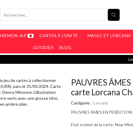
OKEMON JAP
CARTES À L’UNITÉ
MAGIC ET LORCANA
GOODIES
BLOG
Livraison Offerte à partir de 190€ / Livraison 
PAUVRES ÂMES 
carte Lorcana Ch
Catégorie :
Lorcana
PAUVRES ÂMES EN PERDITION 60/2
Etat estimé de la carte: Near Min