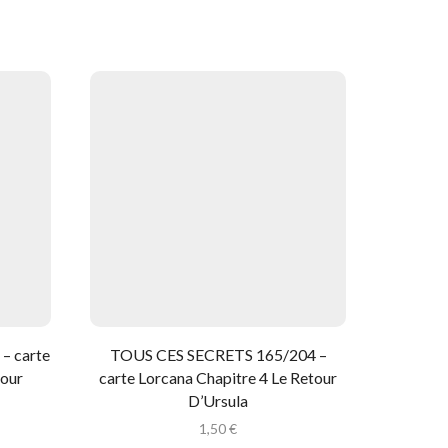
 – carte
TOUS CES SECRETS 165/204 –
TRITON 
tour
carte Lorcana Chapitre 4 Le Retour
carte L
D’Ursula
1,50
€