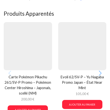
Produits Apparentés
Carte Pokémon Pikachu
Evoli 62/SV-P – Yu Nagaba
261/SV-P Promo – Pokémon
Promo Japan – État Near
Center Hiroshima – Japonais,
Mint
scellé (NM)
105,00
€
200,00
€
AJOUTER AU PANIER
AJOUTER AU PANIER