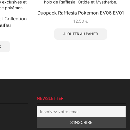
Duopack Rafflesia Pokémon EV06 EV01
 Collection
12,50
€
aufeu
AJOUTER AU PANIER
R
NEWSLETTER