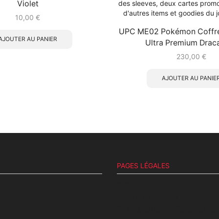
Violet
10,00
€
UPC ME02 Pokémon Coffret
AJOUTER AU PANIER
Ultra Premium Drac
230,00
€
AJOUTER AU PANIE
PAGES LÉGALES
C.G.V
Mentions légales
Politique de confidentialité