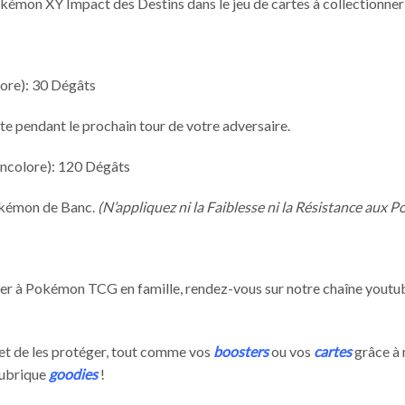
Pokémon XY Impact des Destins dans le jeu de cartes à collection
lore): 30 Dégâts
e pendant le prochain tour de votre adversaire.
Incolore): 120 Dégâts
Pokémon de Banc.
(N’appliquez ni la Faiblesse ni la Résistance aux 
jouer à Pokémon TCG en famille, rendez-vous sur notre chaîne yout
et de les protéger, tout comme vos
boosters
ou vos
cartes
grâce à
rubrique
goodies
!