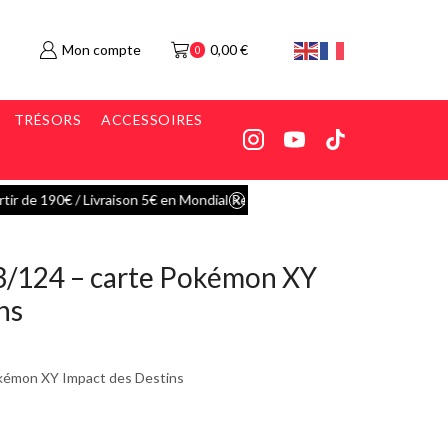
Mon compte
0,00
€
0
TRÉSORS
ACCESSOIRES
 Relay
Go shop
53/124 – carte Pokémon XY
ns
okémon XY Impact des Destins