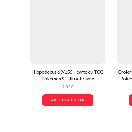
Hippodocus 69/156 – carte du TCG
Grolem
Pokémon SL Ultra-Prisme
Pokém
2,00
€
AJOUTER AU PANIER