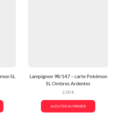
émon SL
Lampignon 98/147 – carte Pokémon
Lançarg
SL Ombres Ardentes
Poké
2,00
€
AJOUTER AU PANIER