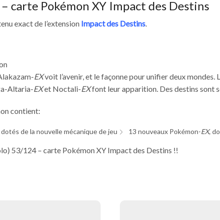
– carte Pokémon XY Impact des Destins
enu exact de l’extension
Impact des Destins
.
ion
Alakazam-
EX
voit l’avenir, et le façonne pour unifier deux mondes
a-Altaria-
EX
et Noctali-
EX
font leur apparition. Des destins sont
n contient:
tés de la nouvelle mécanique de jeu
13 nouveaux Pokémon-
EX
, d
olo) 53/124 – carte Pokémon XY Impact des Destins !!