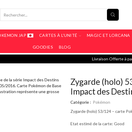
OKEMON JAP
CARTES À L’UNITÉ
MAGIC ET LORCANA
GOODIES
BLOG
Livraison Offerte à partir de 190€ / Livraison 5€ en Mondial
Zygarde (holo) 
Impact des Desti
Catégorie :
Pokémon
Zygarde (holo) 53/124 – carte P
Etat estimé de la carte: Good