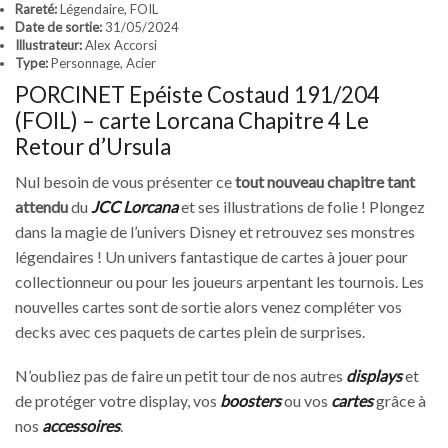
Rareté:
Légendaire, FOIL
Date de sortie:
31/05/2024
Illustrateur:
Alex Accorsi
Type:
Personnage, Acier
PORCINET Epéiste Costaud 191/204
(FOIL) – carte Lorcana Chapitre 4 Le
Retour d’Ursula
Nul besoin de vous présenter ce
tout nouveau chapitre tant
attendu
du
JCC Lorcana
et ses illustrations de folie ! Plongez
dans la magie de l’univers Disney et retrouvez ses monstres
légendaires ! Un univers fantastique de cartes à jouer pour
collectionneur ou pour les joueurs arpentant les tournois. Les
nouvelles cartes sont de sortie alors venez compléter vos
decks avec ces paquets de cartes plein de surprises.
N’oubliez pas de faire un petit tour de nos autres
displays
et
de protéger votre display, vos
boosters
ou vos
cartes
grâce à
nos
accessoires
.