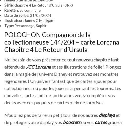
Numéro de la carte:
144/204
Série:
chapitre 4 Le Retour d’Ursula (URR)
Rareté:
peu commune
Date de sortie:
31/05/2024
Illustrateur:
James C Mulligan
Type:
Personnage, Saphir
POLOCHON Compagnon de la
collectionneuse 144/204 – carte Lorcana
Chapitre 4 Le Retour d’Ursula
Nul besoin de vous présenter ce
tout nouveau chapitre tant
attendu
du
JCC Lorcana
et ses illustrations de folie ! Plongez
dans la magie de l’univers Disney et retrouvez ses monstres
légendaires ! Un univers fantastique de cartes à jouer pour
collectionneur ou pour les joueurs arpentant les tournois. Les
nouvelles cartes sont de sortie alors venez compléter vos
decks avec ces paquets de cartes plein de surprises.
N’oubliez pas de faire un petit tour de nos autres
displays
et
de protéger votre display, vos
boosters
ou vos
cartes
grâce à