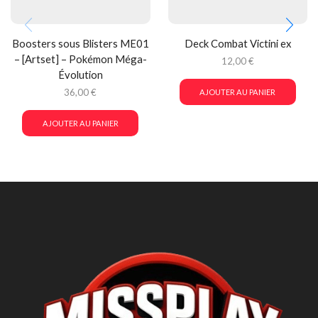
Boosters sous Blisters ME01
Deck Combat Victini ex
– [Artset] – Pokémon Méga-
12,00
€
Évolution
36,00
€
AJOUTER AU PANIER
AJOUTER AU PANIER