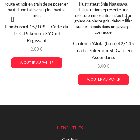
Flambusard 15/108 – Carte du
TCG Pokémon XY Ciel
Rugissant
Grolem d’Alola (holo) 42/145
2,00
€
– carte Pokémon SL Gardiens
Ascendants
AJOUTER AU PANIER
3,00
€
AJOUTER AU PANIER
LIENS UTILES