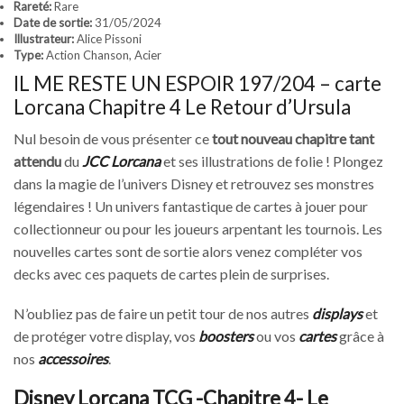
Rareté:
Rare
Date de sortie:
31/05/2024
Illustrateur:
Alice Pissoni
Type:
Action Chanson, Acier
IL ME RESTE UN ESPOIR 197/204 – carte
Lorcana Chapitre 4 Le Retour d’Ursula
Nul besoin de vous présenter ce
tout nouveau chapitre tant
attendu
du
JCC Lorcana
et ses illustrations de folie ! Plongez
dans la magie de l’univers Disney et retrouvez ses monstres
légendaires ! Un univers fantastique de cartes à jouer pour
collectionneur ou pour les joueurs arpentant les tournois. Les
nouvelles cartes sont de sortie alors venez compléter vos
decks avec ces paquets de cartes plein de surprises.
N’oubliez pas de faire un petit tour de nos autres
displays
et
de protéger votre display, vos
boosters
ou vos
cartes
grâce à
nos
accessoires
.
Disney Lorcana TCG -Chapitre 4- Le