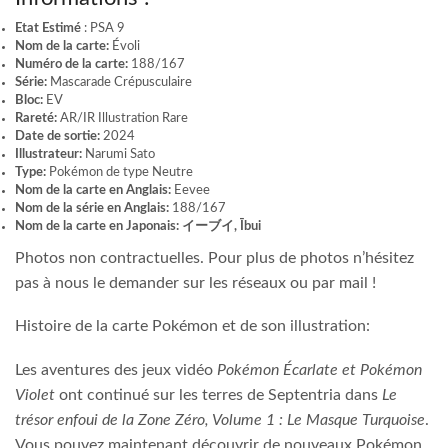
Etat Estimé
: PSA 9
Nom de la carte:
Évoli
Numéro de la carte:
188/167
Série:
Mascarade Crépusculaire
Bloc:
EV
Rareté:
AR/IR Illustration Rare
Date de sortie:
2024
Illustrateur:
Narumi Sato
Type:
Pokémon de type Neutre
Nom de la carte en Anglais:
Eevee
Nom de la série en Anglais:
188/167
Nom de la carte en Japonais:
イーブイ, Ībui
Photos non contractuelles. Pour plus de photos n’hésitez
pas à nous le demander sur les réseaux ou par mail !
Histoire de la carte Pokémon et de son illustration:
Les aventures des jeux vidéo
Pokémon Écarlate et Pokémon
Violet
ont continué sur les terres de Septentria dans
Le
trésor enfoui de la Zone Zéro, Volume 1 : Le Masque Turquoise
.
Vous pouvez maintenant découvrir de nouveaux Pokémon