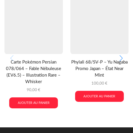
Carte Pokémon Persian
Phylali 68/SV-P – Yu Nagaba
078/064 – Fable Nébuleuse
Promo Japan – État Near
(EV6.5) – Illustration Rare –
Mint
Whisker
100,00
€
90,00
€
AJOUTER AU PANIER
AJOUTER AU PANIER