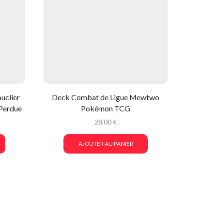
uclier
Deck Combat de Ligue Mewtwo
Carte 
 Perdue
Pokémon TCG
Promo –
28,00
€
AJOUTER AU PANIER