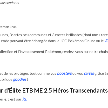
ranscendants
kémon Live.
nes, 3cartes peu communes et 3 cartes brillantes (dont une « rare
 à code pouvant être échangée dans le JCC Pokémon Online ou le
J
a collection et l’investissement Pokémon, rendez-vous sur notre cha
et de les protéger, tout comme vos
boosters
ou vos
cartes
grâce à
rubrique
goodies
!
 d’Élite ETB ME 2.5 Héros Transcendant
érie, c’est par
ici
.