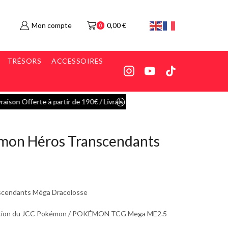
Mon compte
0,00
€
0
TRÉSORS
ACCESSOIRES
 5€ en Mondial Relay
Go shop
mon Héros Transcendants
cendants Méga Dracolosse
lution du JCC Pokémon / POKÉMON TCG Mega ME2.5