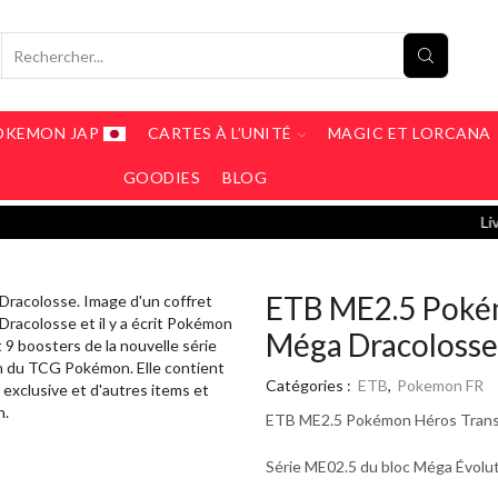
OKEMON JAP
CARTES À L’UNITÉ
MAGIC ET LORCANA
GOODIES
BLOG
Livraison Offerte à partir de 190€ / Livraison
ETB ME2.5 Poké
Méga Dracolosse
Catégories :
ETB
,
Pokemon FR
ETB ME2.5 Pokémon Héros Trans
Série ME02.5 du bloc Méga Évo