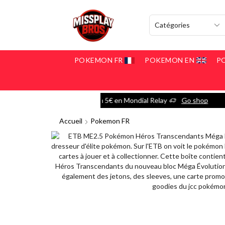
POKEMON FR
POKEMON EN
P
ndial Relay
Go shop
Accueil
Pokemon FR