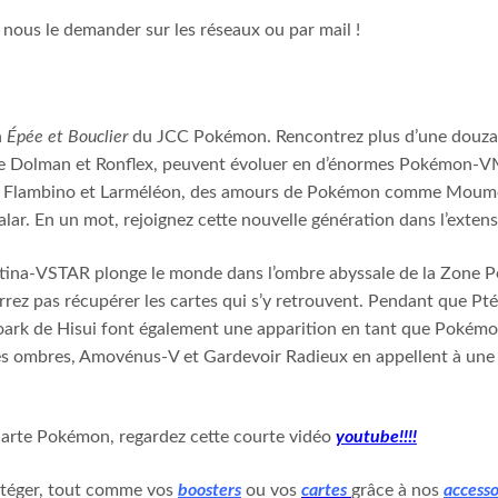
 nous le demander sur les réseaux ou par mail !
n
Épée et Bouclier
du JCC Pokémon. Rencontrez plus d’une douzai
ue Dolman et Ronflex, peuvent évoluer en d’énormes Pokémon-VM
o, Flambino et Larméléon, des amours de Pokémon comme Moumou
ar. En un mot, rejoignez cette nouvelle génération dans l’exten
iratina-VSTAR plonge le monde dans l’ombre abyssale de la Zone 
urrez pas récupérer les cartes qui s’y retrouvent. Pendant que P
oark de Hisui font également une apparition en tant que Pokém
es ombres, Amovénus-V et Gardevoir Radieux en appellent à une 
 carte Pokémon, regardez cette courte vidéo
youtube!!!!
otéger, tout comme vos
boosters
ou vos
cartes
grâce à nos
accesso