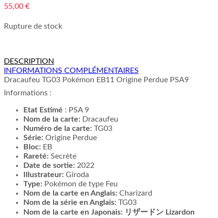
55,00
€
Rupture de stock
DESCRIPTION
INFORMATIONS COMPLÉMENTAIRES
Dracaufeu TG03 Pokémon EB11 Origine Perdue PSA9
Informations :
Etat Estimé
: PSA 9
Nom de la carte:
Dracaufeu
Numéro de la carte:
TG03
Série:
Origine Perdue
Bloc:
EB
Rareté:
Secrète
Date de sortie:
2022
Illustrateur:
Giroda
Type:
Pokémon de type Feu
Nom de la carte en Anglais:
Charizard
Nom de la série en Anglais:
TG03
Nom de la carte en Japonais: リザードン Lizardon