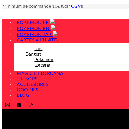
Minimum de commande 10€ (voir
CGV
)!
POKEMON FR
POKEMON EN
POKEMON JAP
CARTES À L’UNITÉ
Nos
Bangers
Pokémon
Lorcana
MAGIC ET LORCANA
TRÉSORS
ACCESSOIRES
GOODIES
BLOG