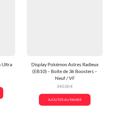
 Ultra
Display Pokémon Astres Radieux
DuoPa
(EB10) – Boîte de 36 Boosters –
Astres R
Neuf / VF
340,00
€
AJOUTER AU PANIER