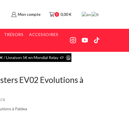
Mon compte
0,00
€
0
TRÉSORS
ACCESSOIRES
dial Relay
Go shop
isters EV02 Evolutions à
 FR
utions à Paldea