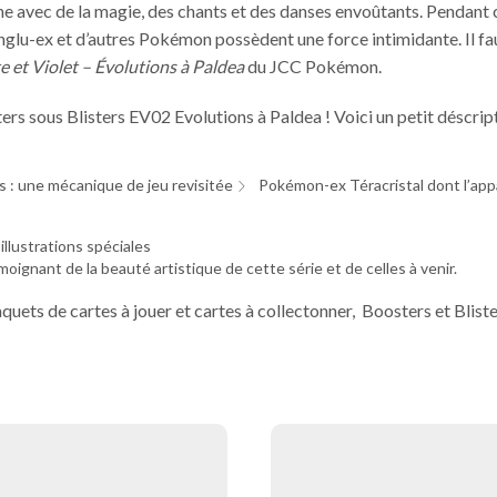
ne avec de la magie, des chants et des danses envoûtants. Pendant 
glu-ex et d’autres Pokémon possèdent une force intimidante. Il fau
e et Violet – Évolutions à Paldea
du JCC Pokémon.
sters sous Blisters EV02 Evolutions à Paldea ! Voici un petit déscri
 : une mécanique de jeu revisitée
Pokémon-ex Téracristal dont l’appa
llustrations spéciales
moignant de la beauté artistique de cette série et de celles à venir.
aquets de cartes à jouer et cartes à collectonner, Boosters et Bliste