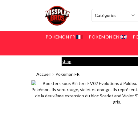
POKEMON FR
POKEMON EN
P
y
Go shop
Accueil
Pokemon FR