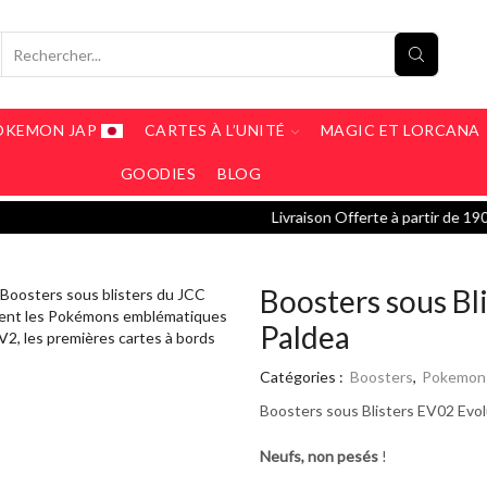
OKEMON JAP
CARTES À L’UNITÉ
MAGIC ET LORCANA
GOODIES
BLOG
Livraison Offerte à partir de 190€ / Livraison 5€ en Mon
Boosters sous Bl
Paldea
Catégories :
Boosters
,
Pokemon
Boosters sous Blisters EV02 Evol
Neufs, non pesés
!