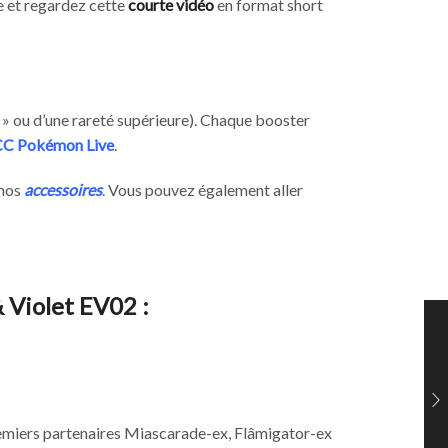
e et regardez cette
courte vidéo
en format short
 » ou d’une rareté supérieure). Chaque booster
CC Pokémon Live
.
 nos
accessoires
.
Vous pouvez également aller
 Violet EV02 :
premiers partenaires Miascarade-ex, Flâmigator-ex