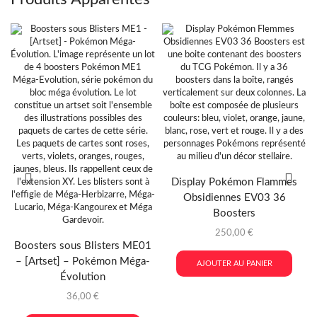
Display Pokémon Flammes
Obsidiennes EV03 36
Boosters
250,00
€
Boosters sous Blisters ME01
– [Artset] – Pokémon Méga-
AJOUTER AU PANIER
Évolution
36,00
€