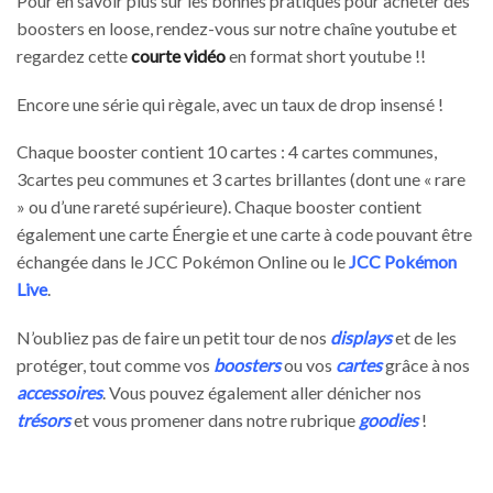
Pour en savoir plus sur les bonnes pratiques pour acheter des
boosters en loose, rendez-vous sur notre chaîne youtube et
regardez cette
courte vidéo
en format short youtube !!
Encore une série qui règale, avec un taux de drop insensé !
Chaque booster contient 10 cartes : 4 cartes communes,
3cartes peu communes et 3 cartes brillantes (dont une « rare
» ou d’une rareté supérieure). Chaque booster contient
également une carte Énergie et une carte à code pouvant être
échangée dans le JCC Pokémon Online ou le
JCC Pokémon
Live
.
N’oubliez pas de faire un petit tour de nos
displays
et de les
protéger, tout comme vos
boosters
ou vos
cartes
grâce à nos
accessoires
. Vous pouvez également aller dénicher nos
trésors
et vous promener dans notre rubrique
goodies
!