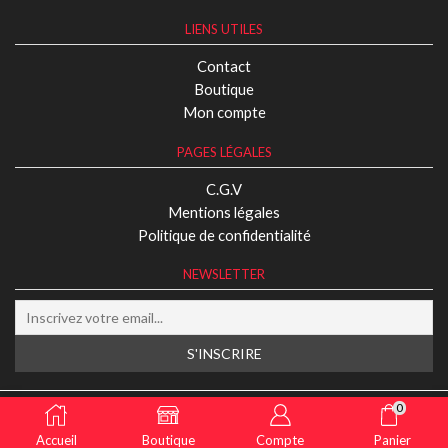
LIENS UTILES
Contact
Boutique
Mon compte
PAGES LÉGALES
C.G.V
Mentions légales
Politique de confidentialité
NEWSLETTER
2024 © Missplaybros
0
Accueil
Boutique
Compte
Panier
Réalisé par
NeoAgenceWeb