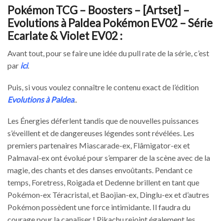
Pokémon TCG – Boosters – [Artset] –
Evolutions à Paldea Pokémon EV02 – Série
Ecarlate & Violet EV02 :
Avant tout, pour se faire une idée du pull rate de la série, c’est
par
ici
.
Puis, si vous voulez connaître le contenu exact de l’édition
Evolutions à Paldea
..
Les Énergies déferlent tandis que de nouvelles puissances
s’éveillent et de dangereuses légendes sont révélées. Les
premiers partenaires Miascarade-ex, Flâmigator-ex et
Palmaval-ex ont évolué pour s’emparer de la scène avec de la
magie, des chants et des danses envoûtants. Pendant ce
temps, Foretress, Roigada et Dedenne brillent en tant que
Pokémon-ex Téracristal, et Baojian-ex, Dinglu-ex et d’autres
Pokémon possèdent une force intimidante. Il faudra du
courage pour la canaliser ! Pikachu rejoint également les