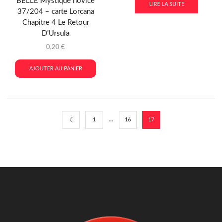
BELLE Mystique novice
LIRE LA SUITE
37/204 – carte Lorcana
Chapitre 4 Le Retour
D’Ursula
0,20
€
AJOUTER AU PANIER
…
1
16
17